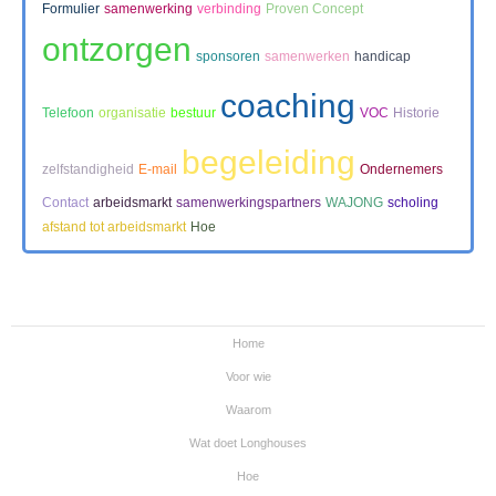
Formulier
samenwerking
verbinding
Proven Concept
ontzorgen
sponsoren
samenwerken
handicap
coaching
Telefoon
organisatie
bestuur
VOC
Historie
begeleiding
zelfstandigheid
E-mail
Ondernemers
Contact
arbeidsmarkt
samenwerkingspartners
WAJONG
scholing
afstand tot arbeidsmarkt
Hoe
Home
Voor wie
Waarom
Wat doet Longhouses
Hoe