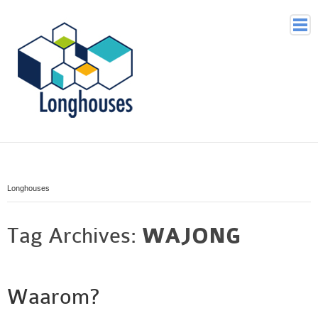
Home
Voor wie
Waarom
Longhouses
Wat doet Longhouses
Hoe
Tag Archives:
WAJONG
Organisatie
Historie
Contact
Waarom?