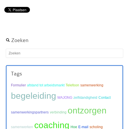
Zoeken
Tags
Formulier
afstand tot arbeidsmarkt
Telefoon
samenwerking
begeleiding
WAJONG
zelfstandigheid
Contact
ontzorgen
samenwerkingspartners
verbinding
coaching
samenwerken
Hoe
E-mail
scholing