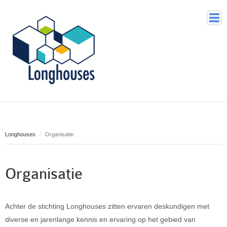
Home
Voor wie
Waarom
Longhouses
Organisatie
Wat doet Longhouses
Hoe
Organisatie
Organisatie
Historie
Achter de stichting Longhouses zitten ervaren deskundigen met
Contact
diverse en jarenlange kennis en ervaring op het gebied van