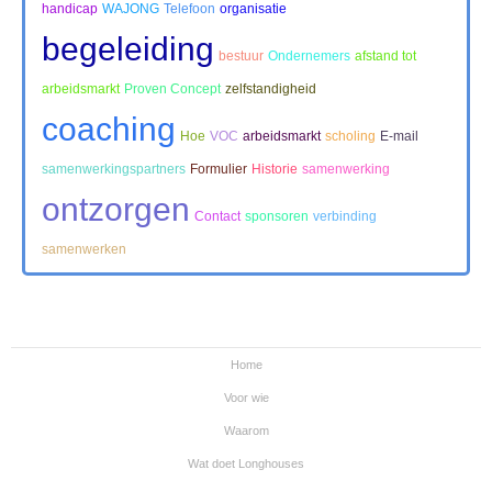
handicap
WAJONG
Telefoon
organisatie
begeleiding
bestuur
Ondernemers
afstand tot
arbeidsmarkt
Proven Concept
zelfstandigheid
coaching
Hoe
VOC
arbeidsmarkt
scholing
E-mail
samenwerkingspartners
Formulier
Historie
samenwerking
ontzorgen
Contact
sponsoren
verbinding
samenwerken
Home
Voor wie
Waarom
Wat doet Longhouses