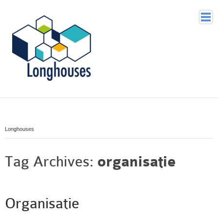
Home
Voor wie
Waarom
Longhouses
Wat doet Longhouses
Hoe
Tag Archives:
organisatie
Organisatie
Historie
Contact
Organisatie