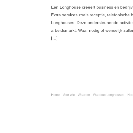
Een Longhouse creëert business en bedrijvig
Extra services zoals receptie, telefonisch
Longhouses. Deze ondersteunende activitei
arbeidsmarkt. Waar nodig of wenselijk zull
[…]
Home
Voor wie
Waarom
Wat doet Longhouses
Ho