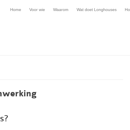
Home
Voor wie
Waarom
Wat doet Longhouses
Ho
nwerking
s?