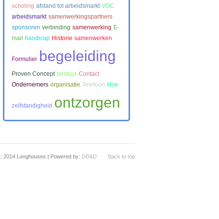
scholing
afstand tot arbeidsmarkt
VOC
arbeidsmarkt
samenwerkingspartners
sponsoren
verbinding
samenwerking
E-
mail
handicap
Historie
samenwerken
begeleiding
Formulier
Proven Concept
bestuur
Contact
Ondernemers
organisatie
Telefoon
Hoe
ontzorgen
zelfstandigheid
t: 2014 Longhouses | Powered by:
DD&D
Back to top