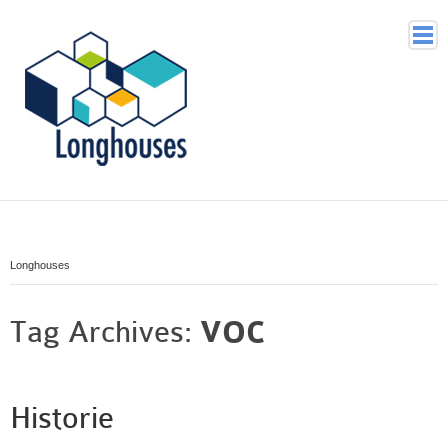
Home
Voor wie
Waarom
Longhouses
Wat doet Longhouses
Hoe
Tag Archives:
VOC
Organisatie
Historie
Contact
Historie