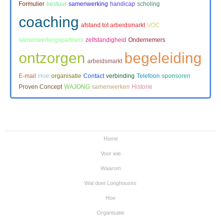
Formulier
bestuur
samenwerking
handicap
scholing
coaching
afstand tot arbeidsmarkt
VOC
samenwerkingspartners
zelfstandigheid
Ondernemers
ontzorgen
begeleiding
arbeidsmarkt
E-mail
Hoe
organisatie
Contact
verbinding
Telefoon
sponsoren
Proven Concept
WAJONG
samenwerken
Historie
Home
Voor wie
Waarom
Wat doet Longhouses
Hoe
Organisatie