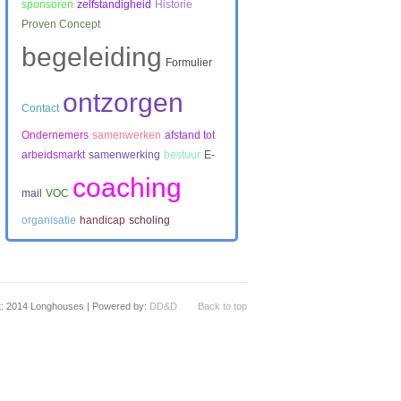
sponsoren
zelfstandigheid
Historie
Proven Concept
begeleiding
Formulier
ontzorgen
Contact
Ondernemers
samenwerken
afstand tot
arbeidsmarkt
samenwerking
bestuur
E-
coaching
mail
VOC
organisatie
handicap
scholing
t: 2014 Longhouses | Powered by:
DD&D
Back to top