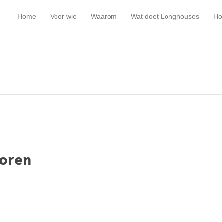
Home
Voor wie
Waarom
Wat doet Longhouses
Ho
oren