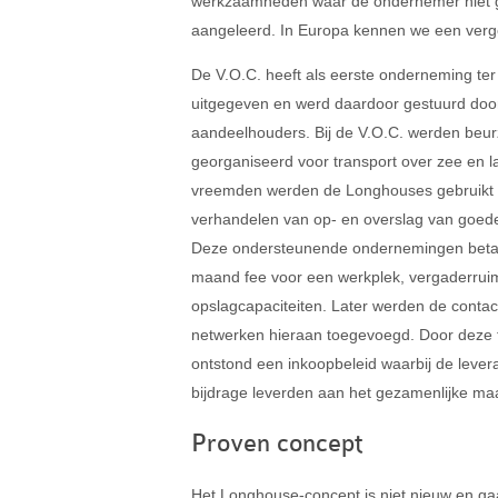
werkzaamheden waar de ondernemer niet goe
aangeleerd. In Europa kennen we een verg
De V.O.C. heeft als eerste onderneming te
uitgegeven en werd daardoor gestuurd doo
aandeelhouders. Bij de V.O.C. werden beu
georganiseerd voor transport over zee en l
vreemden werden de Longhouses gebruikt 
verhandelen van op- en overslag van goede
Deze ondersteunende ondernemingen beta
maand fee voor een werkplek, vergaderrui
opslagcapaciteiten. Later werden de conta
netwerken hieraan toegevoegd. Door deze 
ontstond een inkoopbeleid waarbij de lever
bijdrage leverden aan het gezamenlijke maa
Proven concept
Het Longhouse-concept is niet nieuw en gaat 