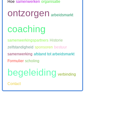
Hoe
samenwerken
organisatie
ontzorgen
arbeidsmarkt
coaching
samenwerkingspartners
Historie
zelfstandigheid
sponsoren
bestuur
samenwerking
afstand tot arbeidsmarkt
Formulier
scholing
begeleiding
verbinding
Contact