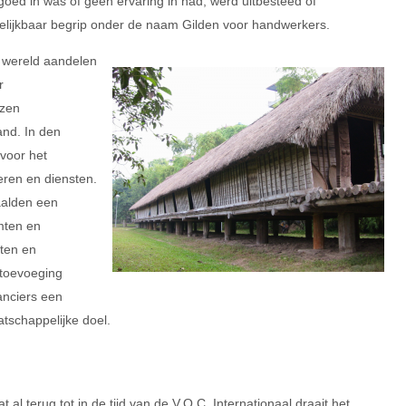
d in was of geen ervaring in had, werd uitbesteed of
elijkbaar begrip onder de naam Gilden voor handwerkers.
r wereld aandelen
r
rzen
and. In den
voor het
ren en diensten.
alden een
mten en
cten en
toevoeging
anciers een
tschappelijke doel.
al terug tot in de tijd van de V.O.C. Internationaal draait het