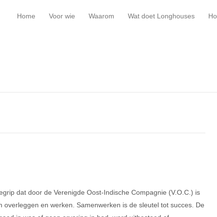
Home
Voor wie
Waarom
Wat doet Longhouses
Ho
grip dat door de Verenigde Oost-Indische Compagnie (V.O.C.) is
overleggen en werken. Samenwerken is de sleutel tot succes. De