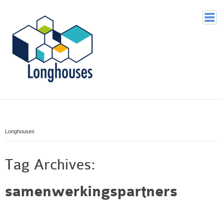
Home
Voor wie
Waarom
Longhouses
Wat doet Longhouses
Hoe
Tag Archives:
Organisatie
samenwerkingspartners
Historie
Contact