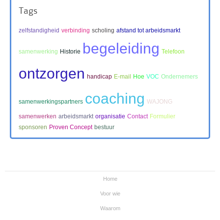
Tags
zelfstandigheid
verbinding
scholing
afstand tot arbeidsmarkt
begeleiding
samenwerking
Historie
Telefoon
ontzorgen
handicap
E-mail
Hoe
VOC
Ondernemers
coaching
samenwerkingspartners
WAJONG
samenwerken
arbeidsmarkt
organisatie
Contact
Formulier
sponsoren
Proven Concept
bestuur
Home
Voor wie
Waarom